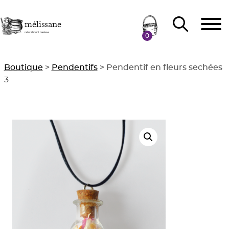
Skip to content
mélissane
naturellement magique
0
Boutique
>
Pendentifs
> Pendentif en fleurs sechées
3